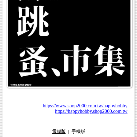
https://www.shop2000.com.tw/happyhobby
https://happyhobby.shop2000.com.tw
電腦版
|
手機版